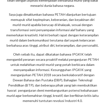
selari dengan aspirasi kemenjadian berbahasa murid yang bakal
mewarisi dunia bahasa negara.
Saya juga dimaklumkan bahawa PETAH dianjurkan bertujuan
memupuk sifat kepimpinan, keberanian, dan keyakinan diri
murid-murid apabila berucap di khalayak, sesuai dengan
transformasi seni penyampaian informasi alaf baharu yang
memerlukan kreativiti. Hal ini berkait rapat dengan keterampilan
murid dalam berkomunikasi terutama dari aspek kelancaran
berbahasa aras tinggi, atribut diri, keterampilan, dan personaliti
.
Oleh sebab itu, dapat dikatakan bahawa IPGKIK telah
mengambil peranan secara proaktif melalui penganjuran PETAH
untuk melahirkan murid-murid yang petah berbicara dalam
menyampaikan informasi. Kesungguhan IPGKIK yang
menganjurkan PETAH 2018 secara berkolaboratif dengan
Dewan Bahasa dan Pustaka (DBP), Bahagian Teknologi
Pendidikan (BTP), dan beberapa pihak yang lain membuktikan
hasrat penganjuran demi membangunkan potensi kebahasaan
murid agar berkemahiran tinggi, kreatif, dan berfikiran kritis iaitu
memenuhi tuntutan revolusi Industri 4.0.